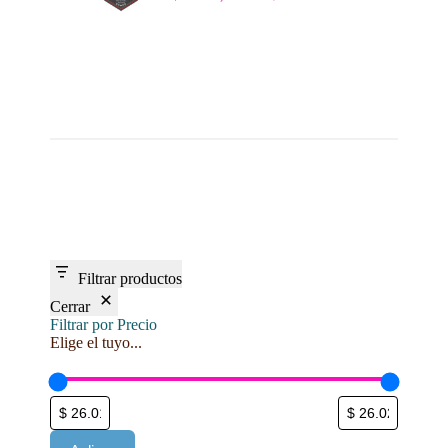
El
El
precio
precio
original
actual
era:
es:
$ 22.746,00.
$ 19.340,00.
Filtrar productos
Cerrar
Filtrar por Precio
Elige el tuyo...