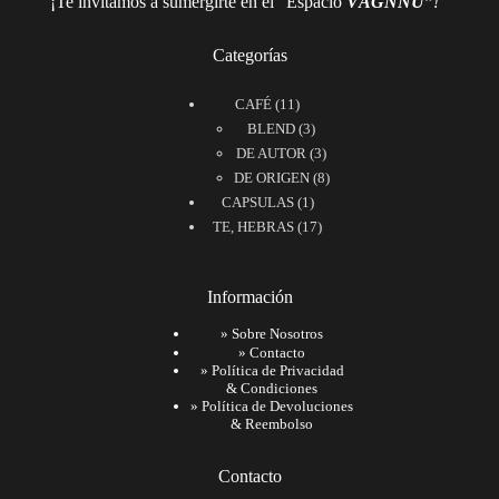
¡Te invitamos a sumergirte en el “Espacio
VÅGNNU”
!
Categorías
11
CAFÉ
11
productos
3
BLEND
3
productos
3
DE AUTOR
3
productos
8
DE ORIGEN
8
1
productos
CAPSULAS
1
producto
17
TE, HEBRAS
17
productos
Información
»
Sobre Nosotros
»
Contacto
»
Política de Privacidad
& Condiciones
»
Política de Devoluciones
& Reembolso
Contacto