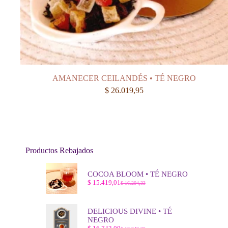
AMANECER CEILANDÉS • TÉ NEGRO
$
26.019,95
Productos Rebajados
COCOA BLOOM • TÉ NEGRO
$
15.419,01
$
16.204,33
El
El
precio
precio
original
actual
era:
es:
DELICIOUS DIVINE • TÉ
$ 16.204,33.
$ 15.419,01.
NEGRO