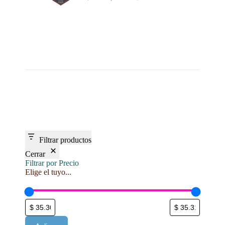
El
El
precio
precio
original
actual
era:
es:
$ 22.746,00.
$ 19.340,00.
Filtrar productos
Cerrar
Filtrar por Precio
Elige el tuyo...