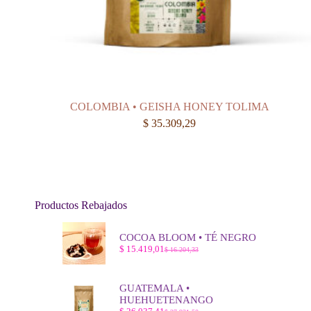
COLOMBIA • GEISHA HONEY TOLIMA
$
35.309,29
Productos Rebajados
COCOA BLOOM • TÉ NEGRO
$
15.419,01
$
16.204,33
El
El
precio
precio
original
actual
era:
es:
GUATEMALA •
$ 16.204,33.
$ 15.419,01.
HUEHUETENANGO