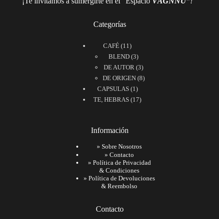
¡Te invitamos a sumergirte en el “Espacio
VÅGNNU”
!
Categorías
11
CAFÉ
11
productos
3
BLEND
3
productos
3
DE AUTOR
3
productos
8
DE ORIGEN
8
1
productos
CAPSULAS
1
producto
17
TE, HEBRAS
17
productos
Información
»
Sobre Nosotros
»
Contacto
»
Política de Privacidad
& Condiciones
»
Política de Devoluciones
& Reembolso
Contacto