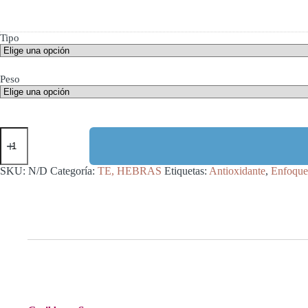
Tipo
Peso
CARIBBEAN
SUN
•
TÉ
SKU:
N/D
Categoría:
TE, HEBRAS
Etiquetas:
Antioxidante
,
Enfoque
VERDE
cantidad