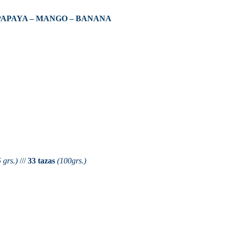
PAPAYA – MANGO – BANANA
 grs.)
///
33 tazas
(100grs.)