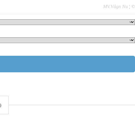
MV.Vågn Nu
¦
©
)