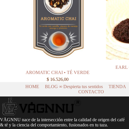
EARL 
AROMATIC CHAI • TÉ VERDE
$
16.526,00
HOME
BLOG ∞ Despierta tus sentidos
TIENDA
CONTACTO
VÅGNNU nace de la intersección entre la calidad de origen del café
& té y la ciencia del comportamiento, fusionados en tu taza.