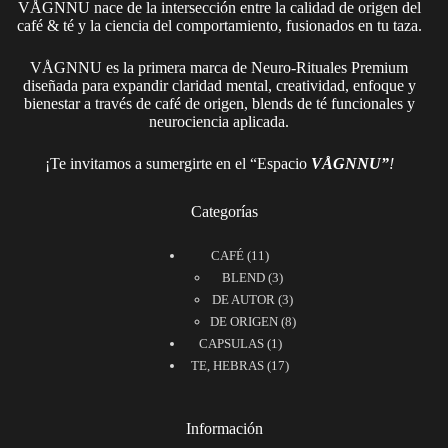
VÅGNNU nace de la intersección entre la calidad de origen del
café & té y la ciencia del comportamiento, fusionados en tu taza.
VÅGNNU es la primera marca de Neuro-Rituales Premium
diseñada para expandir claridad mental, creatividad, enfoque y
bienestar a través de café de origen, blends de té funcionales y
neurociencia aplicada.
¡Te invitamos a sumergirte en el “Espacio
VÅGNNU”
!
Categorías
11
CAFÉ
11
productos
3
BLEND
3
productos
3
DE AUTOR
3
productos
8
DE ORIGEN
8
1
productos
CAPSULAS
1
producto
17
TE, HEBRAS
17
productos
Información