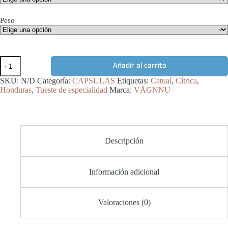
Peso
HONDURAS
Añadir al carrito
•
ZANCUDERO
SKU:
N/D
Categoría:
CAPSULAS
Etiquetas:
Catuaí
,
Cítrica
,
•
Honduras
,
Tueste de especialidad
Marca:
VÅGNNU
CAPSULAS
cantidad
Descripción
Información adicional
Valoraciones (0)