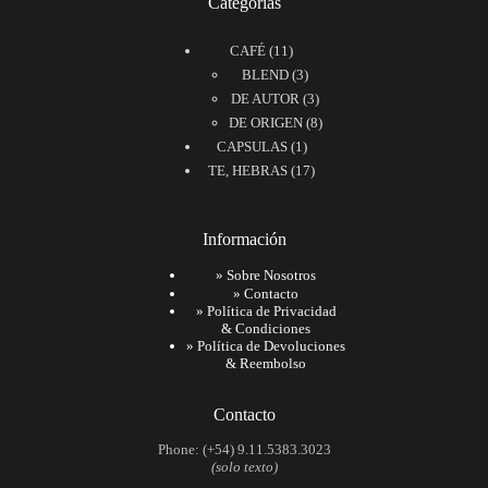
Categorías
11
CAFÉ
11
productos
3
BLEND
3
productos
3
DE AUTOR
3
productos
8
DE ORIGEN
8
1
productos
CAPSULAS
1
producto
17
TE, HEBRAS
17
productos
Información
»
Sobre Nosotros
»
Contacto
»
Política de Privacidad
& Condiciones
»
Política de Devoluciones
& Reembolso
Contacto
Phone: (+54) 9.11.5383.3023
(solo texto)