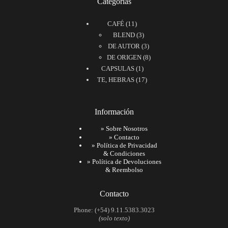
Categorías
11
CAFÉ
11
productos
3
BLEND
3
productos
3
DE AUTOR
3
productos
8
DE ORIGEN
8
1
productos
CAPSULAS
1
producto
17
TE, HEBRAS
17
productos
Información
»
Sobre Nosotros
»
Contacto
»
Política de Privacidad
& Condiciones
»
Política de Devoluciones
& Reembolso
Contacto
Phone: (+54) 9.11.5383.3023
(solo texto)