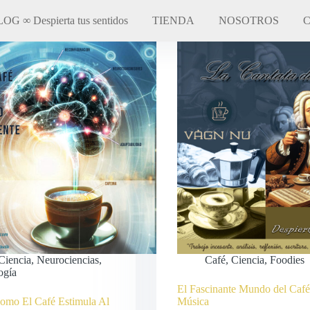
OG ∞ Despierta tus sentidos
TIENDA
NOSOTROS
Ciencia
,
Neurociencias
,
Café
,
Ciencia
,
Foodies
ogía
El Fascinante Mundo del Café 
omo El Café Estimula Al
Música