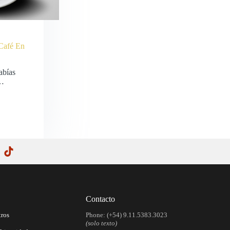
Café En
abías
e…
Contacto
tros
Phone: (+54) 9.11.5383.3023
(solo texto)