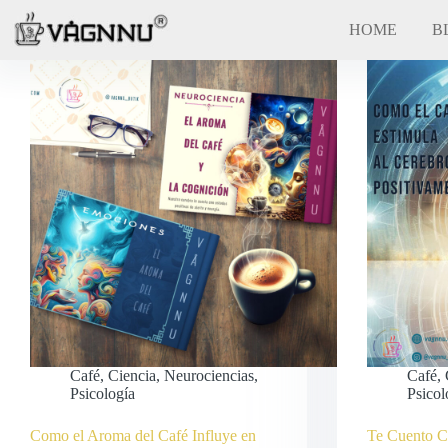
Saltar
al
HOME
BL
contenido
Café
,
Ciencia
,
Neurociencias
,
Café
,
Psicología
Psicol
Como el Aroma del Café Influye en
Te Cuento C