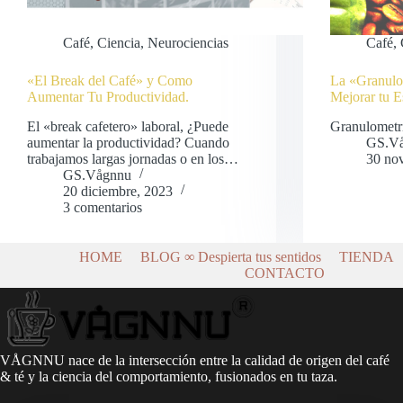
Café
,
Ciencia
,
Neurociencias
Café
,
«El Break del Café» y Como
La «Granulo
Aumentar Tu Productividad.
Mejorar tu E
El «break cafetero» laboral, ¿Puede
Granulometrí
aumentar la productividad? Cuando
GS.V
trabajamos largas jornadas o en los…
30 no
GS.Vågnnu
20 diciembre, 2023
3 comentarios
HOME
BLOG ∞ Despierta tus sentidos
TIENDA
CONTACTO
VÅGNNU nace de la intersección entre la calidad de origen del café
& té y la ciencia del comportamiento, fusionados en tu taza.