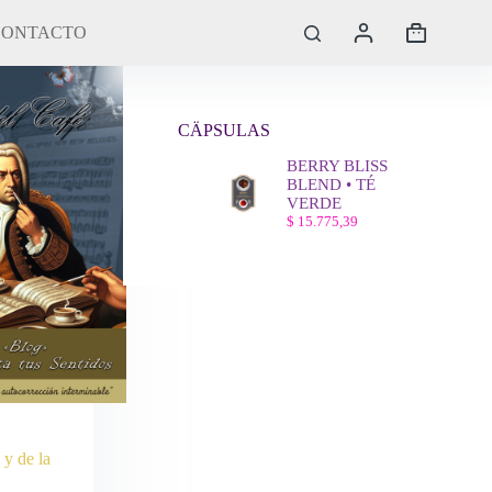
CONTACTO
Carro
de
compra
CÄPSULAS
BERRY BLISS
BLEND • TÉ
VERDE
$
15.775,39
y de la