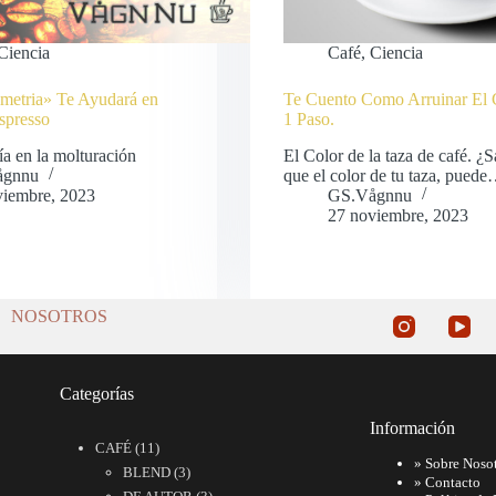
Ciencia
Café
,
Ciencia
metria» Te Ayudará en
Te Cuento Como Arruinar El 
spresso
1 Paso.
a en la molturación
El Color de la taza de café. ¿S
ågnnu
que el color de tu taza, pued
viembre, 2023
GS.Vågnnu
27 noviembre, 2023
NOSOTROS
Categorías
Información
11
CAFÉ
11
»
Sobre Noso
productos
3
BLEND
3
»
Contacto
productos
3