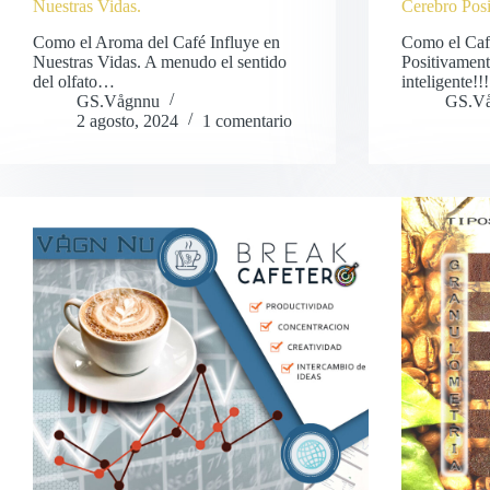
Nuestras Vidas.
Cerebro Posi
Como el Aroma del Café Influye en
Como el Caf
Nuestras Vidas. A menudo el sentido
Positivament
del olfato…
inteligente!
GS.Vågnnu
GS.V
2 agosto, 2024
1 comentario