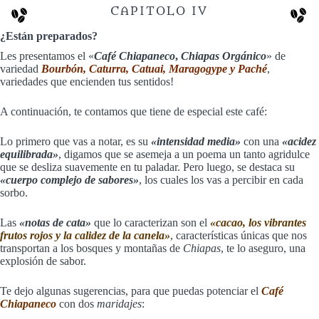
CAPITOLO IV
¿Están preparados?
Les presentamos el «
Café Chiapaneco
,
Chiapas Orgánico
» de
variedad
Bourbón, Caturra, Catuai, Maragogype y Paché
,
variedades que encienden tus sentidos!
A continuación, te contamos que tiene de especial este café:
Lo primero que vas a notar, es su
«intensidad media»
con una
«acidez
equilibrada»
, digamos que se asemeja a un poema un tanto agridulce
que se desliza suavemente en tu paladar. Pero luego, se destaca su
«cuerpo complejo de sabores»
, los cuales los vas a percibir en cada
sorbo.
Las
«notas de cata»
que lo caracterizan son el
«cacao, los vibrantes
frutos rojos y la calidez de la canela»
, características únicas que nos
transportan a los bosques y montañas de
Chiapas
, te lo aseguro, una
explosión de sabor.
Te dejo algunas sugerencias, para que puedas potenciar el
Café
Chiapaneco
con dos
maridajes
: