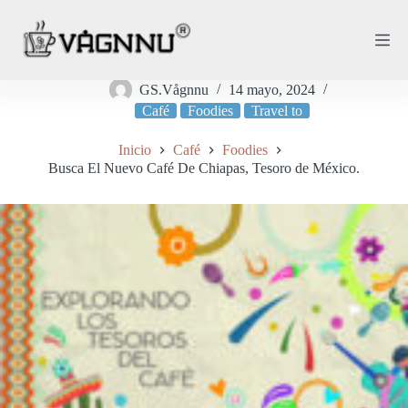
Saltar
al
contenido
GS.Vågnnu
14 mayo, 2024
Café
Foodies
Travel to
Inicio
Café
Foodies
Busca El Nuevo Café De Chiapas, Tesoro de México.