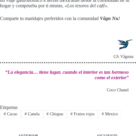
un viaje gastronómico a tierras mexicanas desde la comodidad de tu
hogar y comprueba por ti mismo,
«Los tesoros del café».
Comparte tu maridajes preferidos con la comunidad
Vågn Nu
!
GS.Vågnnu
“La elegancia… tiene lugar, cuando el interior es tan hermoso
como el exterior”
Coco Chanel
Etiquetas
#
Cacao
#
Canela
#
Chiapas
#
Frutos rojos
#
Mexico
ANTERIOR
SIGUIENTE