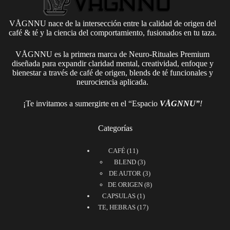
VÅGNNU nace de la intersección entre la calidad de origen del
café & té y la ciencia del comportamiento, fusionados en tu taza.
VÅGNNU es la primera marca de Neuro-Rituales Premium
diseñada para expandir claridad mental, creatividad, enfoque y
bienestar a través de café de origen, blends de té funcionales y
neurociencia aplicada.
¡Te invitamos a sumergirte en el “Espacio
VÅGNNU”
!
Categorías
11
CAFÉ
11
productos
3
BLEND
3
productos
3
DE AUTOR
3
productos
8
DE ORIGEN
8
1
productos
CAPSULAS
1
producto
17
TE, HEBRAS
17
productos