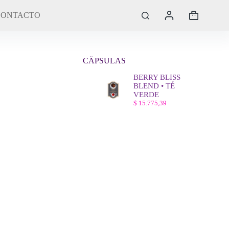
CONTACTO
Carro
de
compra
CÄPSULAS
BERRY BLISS
BLEND • TÉ
VERDE
$
15.775,39