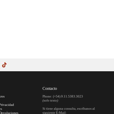
Contacto
tros
Phone: (+54) 9.11.5383.3023
(solo texto)
 Privacidad
Si tiene alguna consulta, escríbanos al
es
siguiente E-Mail:
 Devoluciones