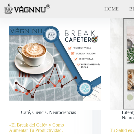
Saltar
al
HOME
BL
contenido
Café
,
Ciencia
,
Neurociencias
LifeSt
Neuro
«El Break del Café» y Como
Aumentar Tu Productividad.
Tu Salud es