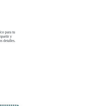
ico
para tu
partir y
s detalles.