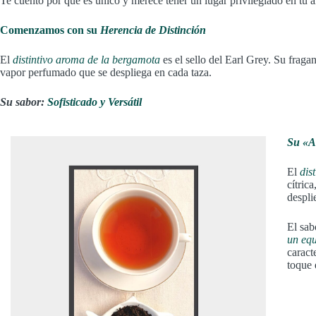
Te cuento por qué es único y merece tener un lugar privilegiado en tu a
Comenzamos con su
Herencia de Distinción
El
distintivo aroma de la bergamota
es el sello del Earl Grey. Su fragan
vapor perfumado que se despliega en cada taza.
Su sabor:
Sofisticado y Versátil
Su «Ar
El
dis
cítric
despli
El sab
un equ
caract
toque 