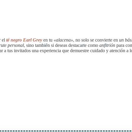
r el
té negro Earl Grey
en tu
«alacena»
, no solo se convierte en
un bás
frute personal
, sino también si deseas destacarte como
anfitrión
para com
ar a tus invitados una experiencia que demuestre cuidado y atención a lo