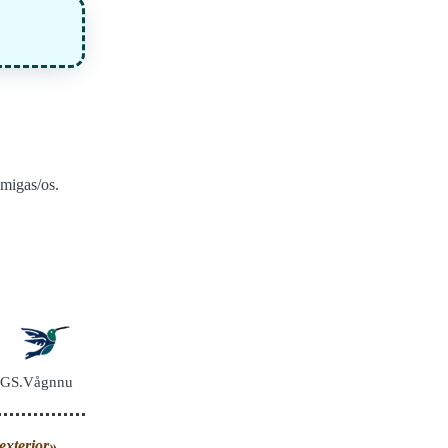
amigas/os.
GS.Vågnnu
exterior».