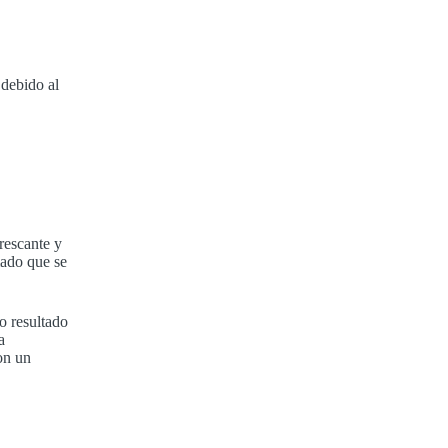
 debido al
frescante y
mado que se
o resultado
a
con un