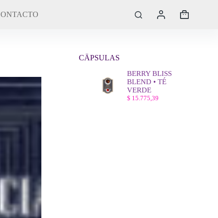
CONTACTO
Carro
de
compra
CÄPSULAS
BERRY BLISS
BLEND • TÉ
VERDE
$
15.775,39