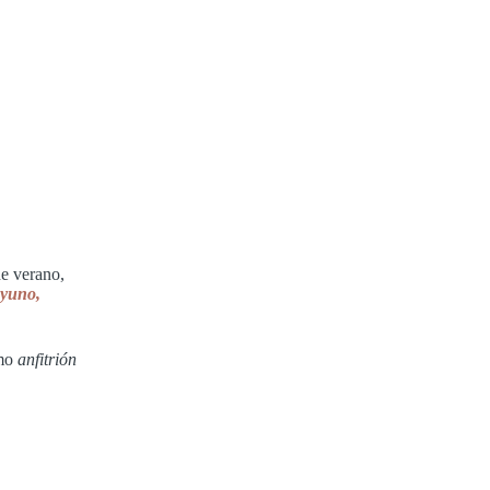
de verano,
ayuno,
omo
anfitrión