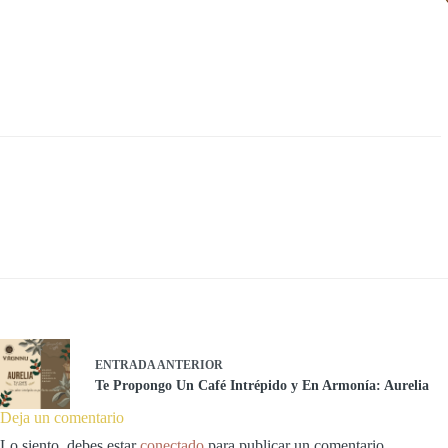
ENTRADA
ANTERIOR
Te Propongo Un Café Intrépido y En Armonía: Aurelia
Deja un comentario
Lo siento, debes estar
conectado
para publicar un comentario.