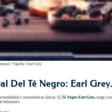
mporal • VågnNu • Earl Grey
l Del Té Negro: Earl Grey
personalidad y características únicas. El
Té Negro Earl Grey
,
surge con
e infusiones.